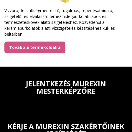
Vízzáró, feszültségmentesítő, rugalmas, repedésáthídaló,
szigetelő- és elválasztó lemez hidegburkolati lapok és
természeteskövek alatti szigeteléshez. Közvetlenül a
kerámiaburkolatok alatti vízszigetelés készítéséhez kül- és
beltérben.
Tovább a termékoldalra
JELENTKEZÉS MUREXIN
MESTERKÉPZŐRE
KÉRJE A MUREXIN SZAKÉRTŐINEK