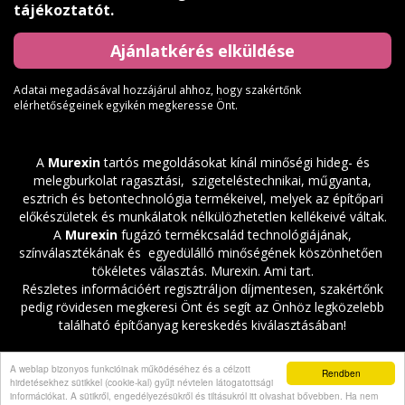
tájékoztatót
.
Adatai megadásával hozzájárul ahhoz, hogy szakértőnk
elérhetőségeinek egyikén megkeresse Önt.
A
Murexin
tartós megoldásokat kínál minőségi hideg- és
melegburkolat ragasztási, szigeteléstechnikai, műgyanta,
esztrich és betontechnológia termékeivel, melyek az építőpari
előkészületek és munkálatok nélkülözhetetlen kellékeivé váltak.
A
Murexin
fugázó termékcsalád technológiájának,
színválasztékának és egyedülálló minőségének köszönhetően
tökéletes választás. Murexin. Ami tart.
Részletes információért regisztráljon díjmentesen, szakértőnk
pedig rövidesen megkeresi Önt és segít az Önhöz legközelebb
található építőanyag kereskedés kiválasztásában!
Adatvédelmi szabályzat
|
A weblap bizonyos funkcióinak működéséhez és a célzott
Rendben
hirdetésekhez sütikkel (cookie-kal) gyűjt névtelen látogatottsági
információkat. A sütikről, engedélyezésükről és tiltásukról itt olvashat bővebben. Ha nem