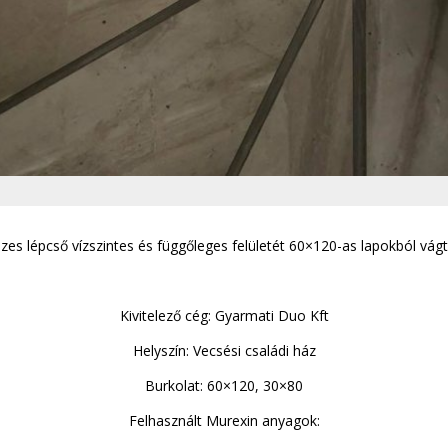
es lépcső vízszintes és függőleges felületét 60×120-as lapokból vágtá
Kivitelező cég: Gyarmati Duo Kft
Helyszín: Vecsési családi ház
Burkolat: 60×120, 30×80
Felhasznált Murexin anyagok: