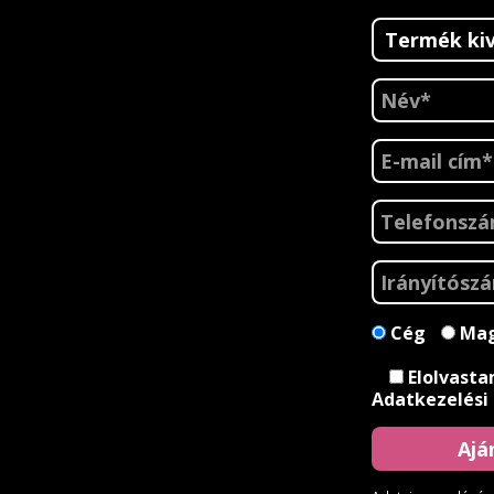
Cég
Mag
Elolvasta
Adatkezelési