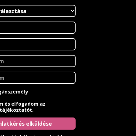
ánszemély
m és elfogadom az
 tájékoztatót
.