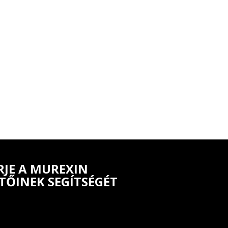
RJE A MUREXIN
TŐINEK SEGÍTSÉGÉT