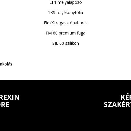
LF1 mélyalapozó
1KS folyékonyfólia
FlexXl ragasztóhabarcs
FM 60 prémium fuga
SIL 60 szilikon
REXIN
KÉ
ŐRE
SZAKÉR