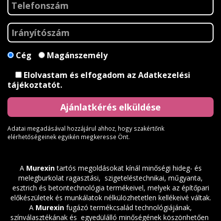
Cég
Magánszemély
Elolvastam és elfogadom az
Adatkezelési
tájékoztatót
.
Adatai megadásával hozzájárul ahhoz, hogy szakértőnk
elérhetőségeinek egyikén megkeresse Önt.
A
Murexin
tartós megoldásokat kínál minőségi hideg- és
melegburkolat ragasztási, szigeteléstechnikai, műgyanta,
esztrich és betontechnológia termékeivel, melyek az építőpari
előkészületek és munkálatok nélkülözhetetlen kellékeivé váltak.
A
Murexin
fugázó termékcsalád technológiájának,
színválasztékának és egyedülálló minőségének köszönhetően